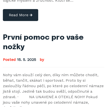
logické myšlení a zručnost. Kluci se…
Read More
První pomoc pro vaše
nožky
Posted
15. 5. 2025
by
Nohy vám slouží celý den, díky nim můžete chodit,
běhat, tančit, skákat i sportovat. Proto by si
zasloužily řádnou péči, po které po celodenní námaze
jistě stojí. Jedině tak budou svěží, odpočinuté a
zdravé. · NA UNAVENÉ A OTEKLÉ NOHY Pokud
jsou vaše nohy unavené po celodenní námaze,