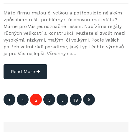
Máte firmu malou či velkou a potřebujete nějakým
způsobem řešit problémy s úschovou materiálu?
Máme pro Vás jednoznačné řešení. Nabízíme regály
různých velikostí a konstrukcí. Můžete si zvolit mezi
vysokými, nízkými, malými či velkými. Podle Vašich
potřeb velmi rádi poradíme, jaký typ těchto výrobků
je pro Vás nejlepší. Všechny se…
Read More
Navigace
1
2
3
…
19
pro
příspěvky