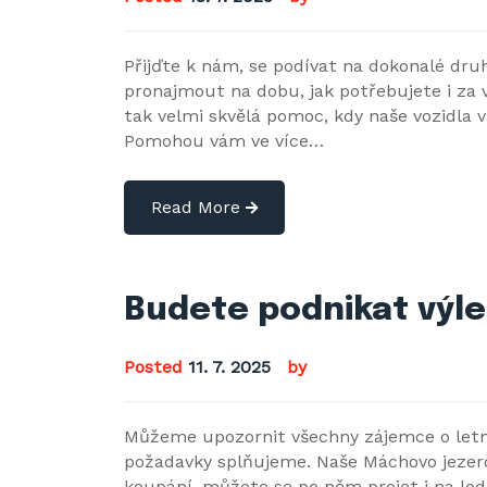
Přijďte k nám, se podívat na dokonalé dru
pronajmout na dobu, jak potřebujete i za v
tak velmi skvělá pomoc, kdy naše vozidla v
Pomohou vám ve více…
Read More
Budete podnikat výle
Posted
11. 7. 2025
by
Můžeme upozornit všechny zájemce o letn
požadavky splňujeme. Naše Máchovo jezer
koupání, můžete se po něm projet i na lod