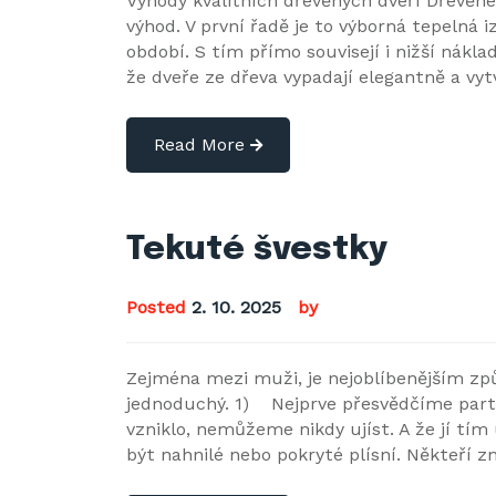
Výhody kvalitních dřevěných dveří Dřevěné
výhod. V první řadě je to výborná tepelná 
období. S tím přímo souvisejí i nižší nákla
že dveře ze dřeva vypadají elegantně a vyt
Read More
Tekuté švestky
Posted
2. 10. 2025
by
Zejména mezi muži, je nejoblíbenějším způs
jednoduchý. 1) Nejprve přesvědčíme partne
vzniklo, nemůžeme nikdy ujíst. A že jí tí
být nahnilé nebo pokryté plísní. Někteří zn