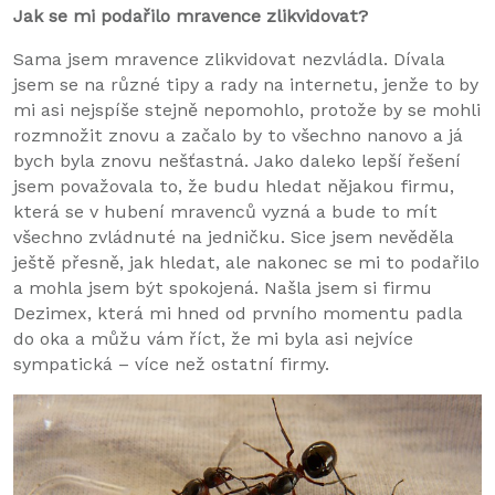
Jak se mi podařilo mravence zlikvidovat?
Sama jsem mravence zlikvidovat nezvládla. Dívala
jsem se na různé tipy a rady na internetu, jenže to by
mi asi nejspíše stejně nepomohlo, protože by se mohli
rozmnožit znovu a začalo by to všechno nanovo a já
bych byla znovu nešťastná. Jako daleko lepší řešení
jsem považovala to, že budu hledat nějakou firmu,
která se v hubení mravenců vyzná a bude to mít
všechno zvládnuté na jedničku. Sice jsem nevěděla
ještě přesně, jak hledat, ale nakonec se mi to podařilo
a mohla jsem být spokojená. Našla jsem si firmu
Dezimex, která mi hned od prvního momentu padla
do oka a můžu vám říct, že mi byla asi nejvíce
sympatická – více než ostatní firmy.