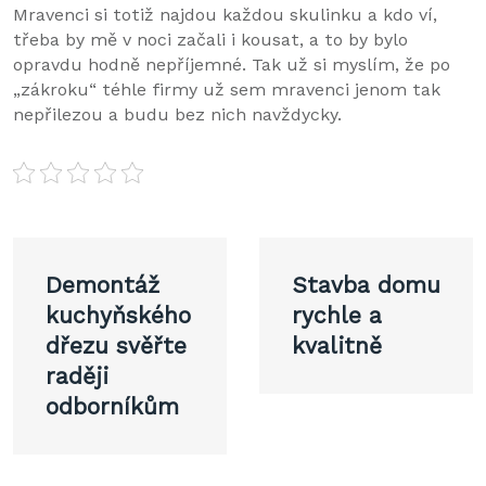
Mravenci si totiž najdou každou skulinku a kdo ví,
třeba by mě v noci začali i kousat, a to by bylo
opravdu hodně nepříjemné. Tak už si myslím, že po
„zákroku“ téhle firmy už sem mravenci jenom tak
nepřilezou a budu bez nich navždycky.
Navigace
Demontáž
Stavba domu
pro
kuchyňského
rychle a
dřezu svěřte
kvalitně
příspěvek
raději
odborníkům