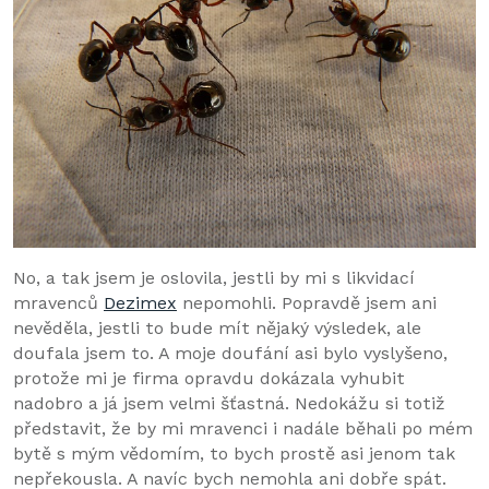
No, a tak jsem je oslovila, jestli by mi s likvidací
mravenců
Dezimex
nepomohli. Popravdě jsem ani
nevěděla, jestli to bude mít nějaký výsledek, ale
doufala jsem to. A moje doufání asi bylo vyslyšeno,
protože mi je firma opravdu dokázala vyhubit
nadobro a já jsem velmi šťastná. Nedokážu si totiž
představit, že by mi mravenci i nadále běhali po mém
bytě s mým vědomím, to bych prostě asi jenom tak
nepřekousla. A navíc bych nemohla ani dobře spát.