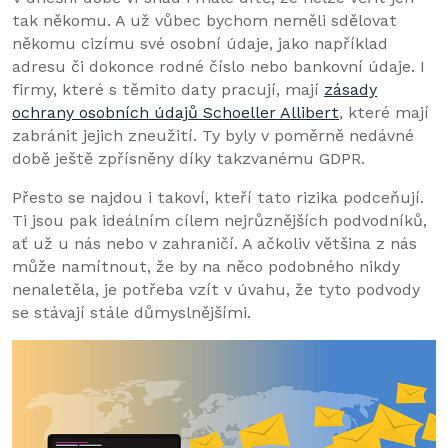
tak někomu. A už vůbec bychom neměli sdělovat
někomu cizímu své osobní údaje, jako například
adresu či dokonce rodné číslo nebo bankovní údaje. I
firmy, které s těmito daty pracují, mají
zásady
ochrany osobních údajů Schoeller Allibert
, které mají
zabránit jejich zneužití. Ty byly v poměrně nedávné
době ještě zpřísněny díky takzvanému GDPR.
Přesto se najdou i takoví, kteří tato rizika podceňují.
Ti jsou pak ideálním cílem nejrůznějších podvodníků,
ať už u nás nebo v zahraničí. A ačkoliv většina z nás
může namítnout, že by na něco podobného nikdy
nenaletěla, je potřeba vzít v úvahu, že tyto podvody
se stávají stále důmyslnějšími.