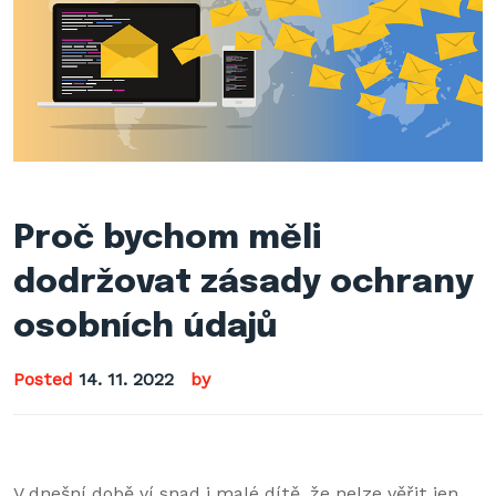
Proč bychom měli
dodržovat zásady ochrany
osobních údajů
Posted
14. 11. 2022
by
V dnešní době ví snad i malé dítě, že nelze věřit jen