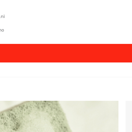
ni
mo