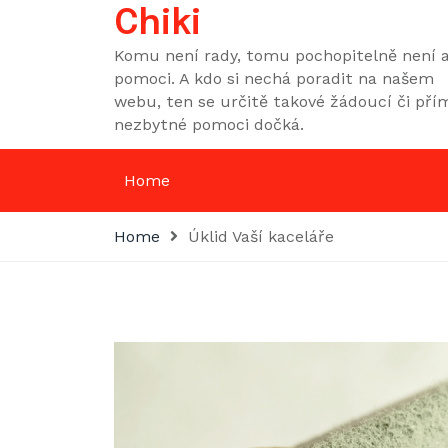
Skip
Chiki
to
Komu není rady, tomu pochopitelně není a
content
pomoci. A kdo si nechá poradit na našem
webu, ten se určitě takové žádoucí či pří
nezbytné pomoci dočká.
Home
Home
Úklid Vaší kaceláře