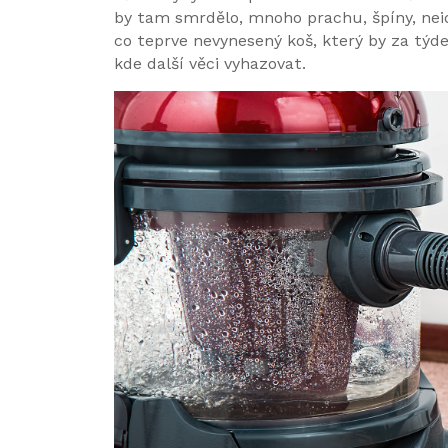
by tam smrdělo, mnoho prachu, špíny, neide
co teprve nevynesený koš, který by za týd
kde další věci vyhazovat.