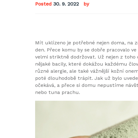
Posted
30. 9. 2022
by
Mít uklízeno je potřebné nejen doma, na za
den. Přece komu by se dobře pracovalo ve 
velmi striktně dodržovat. Už nejen z toho 
nějaké bacily, které dokážou každému člo
různé alergie, ale také vážnější kožní on
poté dlouhodobě trápit. Jak už bylo uvede
očekává, a přece si domu nepustíme návš
nebo tuna prachu.