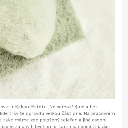
držovat nějakou čistotu. No samozřejmě a bez
, kde trávíte opravdu velkou část dne. Na pracovním
e také máme zde položený telefon a jiné osobní
zené za chvíli bychom si tam nic nepoložili, vše