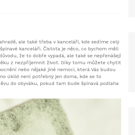
hradě, ale také třeba v kanceláři, kde sedíme celý
špinavé kanceláři. Čistota je něco, co bychom měli
důvodu, že to dobře vypadá, ale také se nepřenášejí
věku z nezpříjemnit život. Díky tomu můžete chytit
emocnění nebo nějaké jiné nemoci, která Vás budou
no úklid není potřebný jen doma, kde se to
těvu do obyváku, pokud tam bude špinavá podlaha