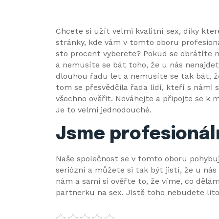
Chcete si užít velmi kvalitní
sex
, díky kte
stránky, kde vám v tomto oboru profesioná
sto procent vyberete? Pokud se obrátíte n
a nemusíte se bát toho, že u nás nenajde
dlouhou řadu let a nemusíte se tak bát, ž
tom se přesvědčila řada lidí, kteří s námi
všechno ověřit. Neváhejte a připojte se k m
Je to velmi jednodouché.
Jsme profesionáln
Naše společnost se v tomto oboru pohybuj
seriózní a můžete si tak být jistí, že u n
nám a sami si ověřte to, že víme, co dělá
partnerku na sex. Jistě toho nebudete lit