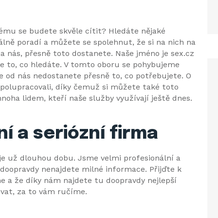
rému se budete skvěle cítit? Hledáte nějaké
lně poradí a můžete se spolehnut, že si na nich na
a nás, přesně toto dostanete. Naše jméno je sex.cz
te to, co hledáte. V tomto oboru se pohybujeme
e od nás nedostanete přesně to, co potřebujete. O
 spolupracovali, díky čemuž si můžete také toto
noha lidem, kteří naše služby využívají ještě dnes.
í a seriózní firma
e už dlouhou dobu. Jsme velmi profesionální a
ás doopravdy nenajdete milné informace. Přijďte k
me a že díky nám najdete tu doopravdy nejlepší
ovat, za to vám ručíme.