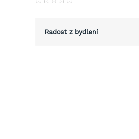
Navigace
Radost z bydlení
pro
příspěvek