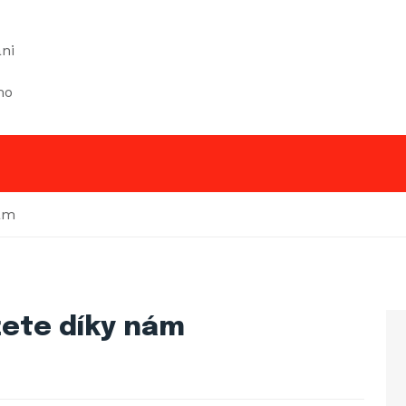
ni
mo
nám
žete díky nám