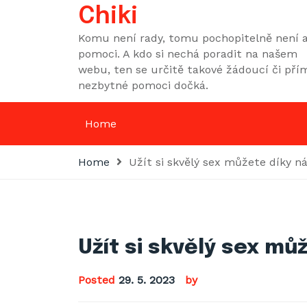
Skip
Chiki
to
Komu není rady, tomu pochopitelně není a
content
pomoci. A kdo si nechá poradit na našem
webu, ten se určitě takové žádoucí či pří
nezbytné pomoci dočká.
Home
Home
Užít si skvělý sex můžete díky 
Užít si skvělý sex mů
Posted
29. 5. 2023
by