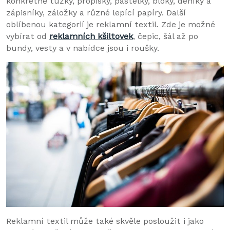
konkrétně tužky, propisky, pastelky, bloky, deníky a
zápisníky, záložky a různé lepící papíry. Další
oblíbenou kategorií je reklamní textil. Zde je možné
vybírat od
reklamních kšiltovek
, čepic, šál až po
bundy, vesty a v nabídce jsou i roušky.
Reklamní textil může také skvěle posloužit i jako