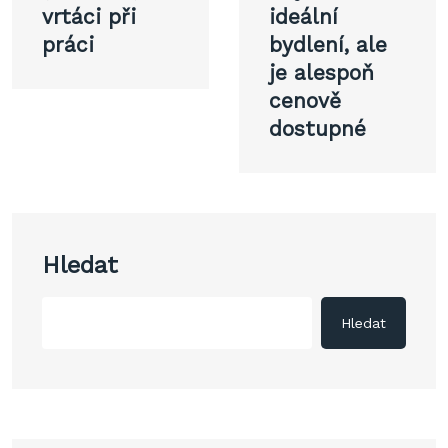
pro
vrtáci při
ideální
práci
bydlení, ale
příspěvek
je alespoň
cenově
dostupné
Hledat
Hledat