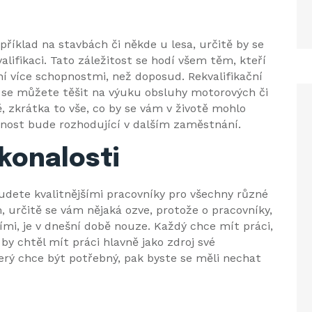
příklad na stavbách či někde u lesa, určitě by se
alifikaci. Tato záležitost se hodí všem těm, kteří
eční více schopnostmi, než doposud.
Rekvalifikační
 se můžete těšit na výuku obsluhy motorových či
, zkrátka to vše, co by se vám v životě mohlo
opnost bude rozhodující v dalším zaměstnání.
konalosti
udete kvalitnějšími pracovníky pro všechny různé
, určitě se vám nějaká ozve, protože o pracovníky,
šími, je v dnešní době nouze. Každý chce mít práci,
y chtěl mít práci hlavně jako zdroj své
který chce být potřebný, pak byste se měli nechat