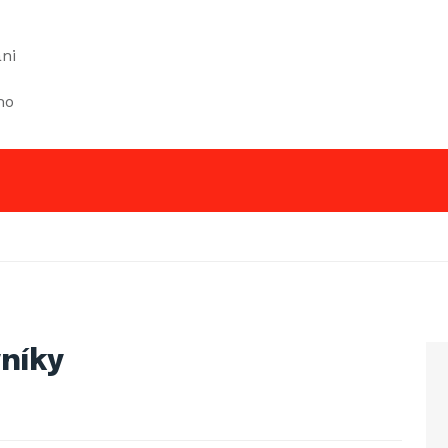
ni
mo
níky