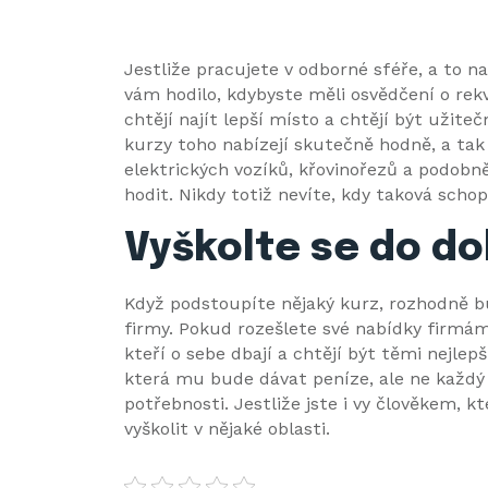
Jestliže pracujete v odborné sféře, a to na
vám hodilo, kdybyste měli osvědčení o rekv
chtějí najít lepší místo a chtějí být užit
kurzy
toho nabízejí skutečně hodně, a tak
elektrických vozíků, křovinořezů a podobně
hodit. Nikdy totiž nevíte, kdy taková sch
Vyškolte se do do
Když podstoupíte nějaký kurz, rozhodně b
firmy. Pokud rozešlete své nabídky firmám
kteří o sebe dbají a chtějí být těmi nejlep
která mu bude dávat peníze, ale ne každý b
potřebnosti. Jestliže jste i vy člověkem, 
vyškolit v nějaké oblasti.